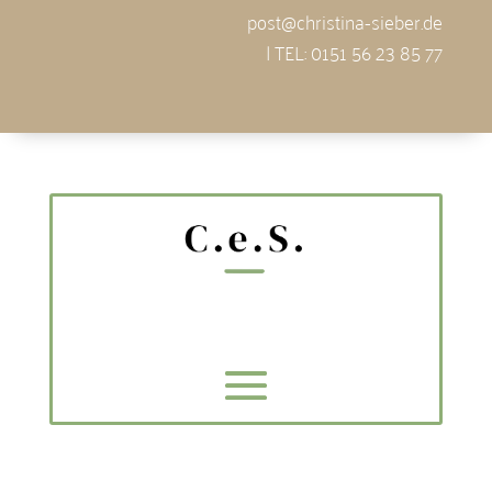
post@christina-sieber.de
| TEL: 0151 56 23 85 77