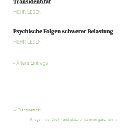
Transidentität
MEHR LESEN
Psychische Folgen schwerer Belastung
MEHR LESEN
« Ältere Einträge
←
Transidentität
Kriege in der Welt – und plötzlich ist einer ganz nah
→