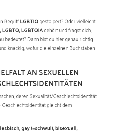
en Begriff
LGBTIQ
gestolpert? Oder vielleicht
, LGBTQ, LGBTQIA
gehört und fragst dich,
u bedeutet? Dann bist du hier genau richtig
 und knackig, wofür die einzelnen Buchstaben
VIELFALT AN SEXUELLEN
SCHLECHTSIDENTITÄTEN
nschen, deren Sexualität/Geschlechtsidentität
(= Geschlechtsidentität gleicht dem
 lesbisch, gay (=schwul), bisexuell,