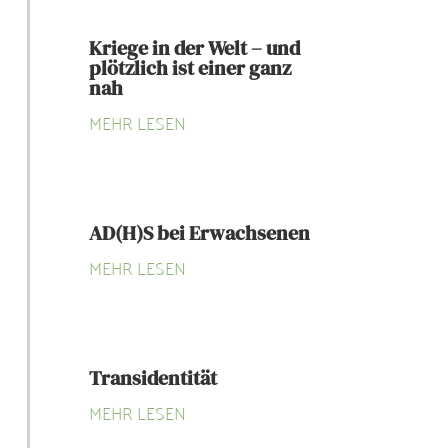
Kriege in der Welt – und
plötzlich ist einer ganz
nah
MEHR LESEN
AD(H)S bei Erwachsenen
MEHR LESEN
Transidentität
MEHR LESEN