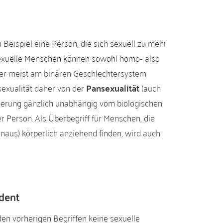
 Beispiel eine Person, die sich sexuell zu mehr
isexuelle Menschen können sowohl homo- also
aber meist am binären Geschlechtersystem
sexualität daher von der
Pansexualität
(auch
ntierung gänzlich unabhängig vom biologischen
r Person. Als Überbegriff für Menschen, die
naus) körperlich anziehend finden, wird auch
ident
en vorherigen Begriffen keine sexuelle