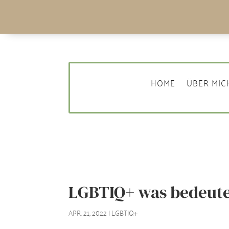
HOME
ÜBER MIC
LGBTIQ+ was bedeutet
APR. 21, 2022
|
LGBTIQ+