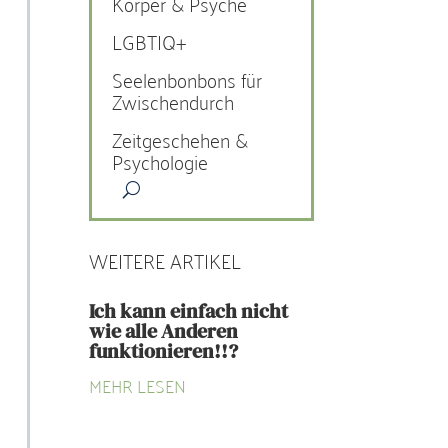
Körper & Psyche
LGBTIQ+
Seelenbonbons für
Zwischendurch
Zeitgeschehen &
Psychologie
WEITERE ARTIKEL
Ich kann einfach nicht
wie alle Anderen
funktionieren!!?
MEHR LESEN