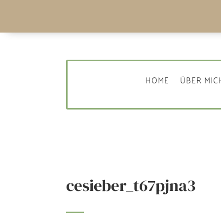
HOME
ÜBER MIC
cesieber_t67pjna3