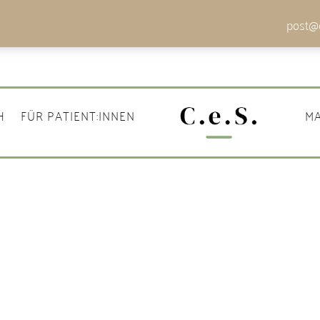
post@c
H
FÜR PATIENT:INNEN
MA