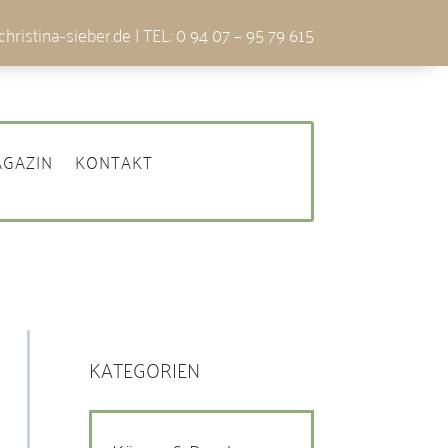
hristina-sieber.de
| TEL: 0 94 07 – 95 79 615
GAZIN
KONTAKT
KATEGORIEN