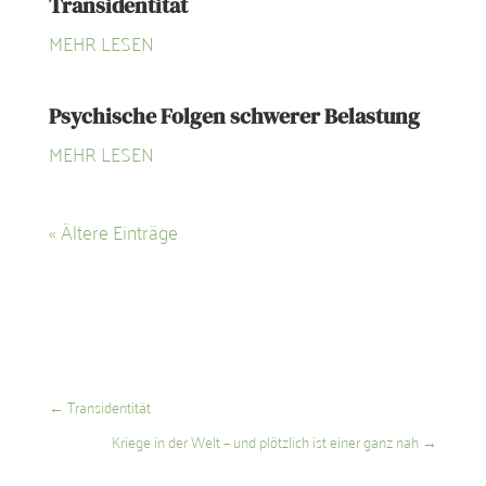
Transidentität
MEHR LESEN
Psychische Folgen schwerer Belastung
MEHR LESEN
« Ältere Einträge
←
Transidentität
Kriege in der Welt – und plötzlich ist einer ganz nah
→