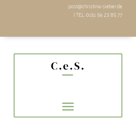
post@christina-sieber.de
| TEL: 0151 56 23 85 77