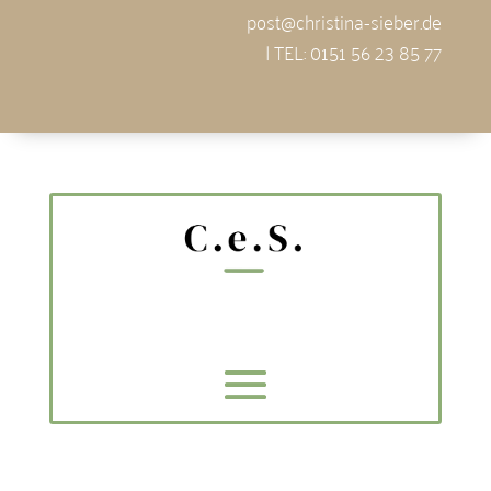
post@christina-sieber.de
| TEL: 0151 56 23 85 77