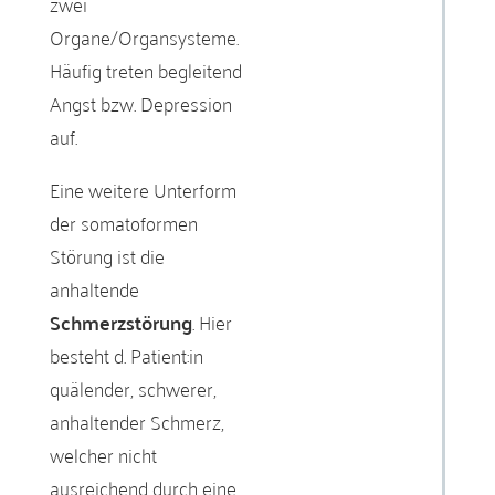
zwei
Organe/Organsysteme.
Häufig treten begleitend
Angst bzw. Depression
auf.
Eine weitere Unterform
der somatoformen
Störung ist die
anhaltende
Schmerzstörung
. Hier
besteht d. Patient:in
quälender, schwerer,
anhaltender Schmerz,
welcher nicht
ausreichend durch eine