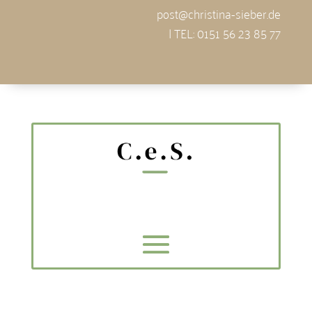
post@christina-sieber.de
| TEL: 0151 56 23 85 77