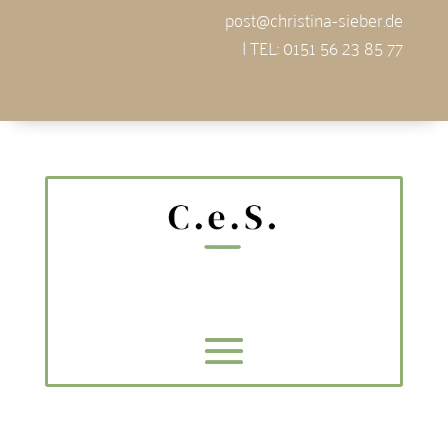
post@christina-sieber.de
| TEL: 0151 56 23 85 77