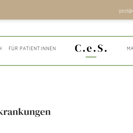
post@c
H
FÜR PATIENT:INNEN
MA
rkrankungen