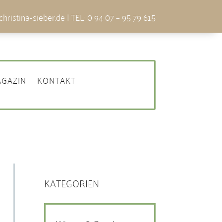
hristina-sieber.de
| TEL: 0 94 07 – 95 79 615
GAZIN
KONTAKT
KATEGORIEN